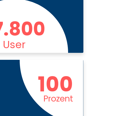
7.800
User
100
Prozent