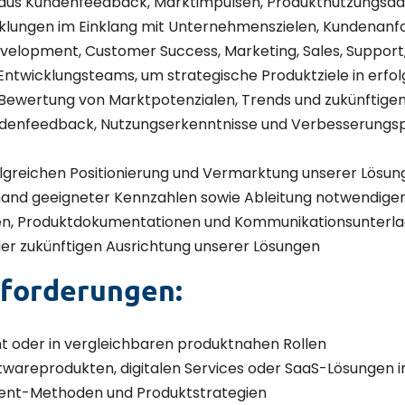
 aus Kundenfeedback, Marktimpulsen, Produktnutzungsd
wicklungen im Einklang mit Unternehmenszielen, Kundena
evelopment, Customer Success, Marketing, Sales, Suppor
twicklungsteams, um strategische Produktziele in erfo
Bewertung von Marktpotenzialen, Trends und zukünftig
enfeedback, Nutzungserkenntnisse und Verbesserungspot
olgreichen Positionierung und Vermarktung unserer Lösu
hand geeigneter Kennzahlen sowie Ableitung notwendi
gen, Produktdokumentationen und Kommunikationsunterla
der zukünftigen Ausrichtung unserer Lösungen
nforderungen:
 oder in vergleichbaren produktnahen Rollen
twareprodukten, digitalen Services oder SaaS-Lösungen
ent-Methoden und Produktstrategien