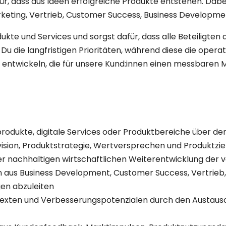
, dass aus Ideen erfolgreiche Produkte entstehen. Dabei 
keting, Vertrieb, Customer Success, Business Developm
kte und Services und sorgst dafür, dass alle Beteiligten 
u die langfristigen Prioritäten, während diese die oper
u entwickeln, die für unsere Kund:innen einen messbaren 
ion:
produkte, digitale Services oder Produktbereiche über 
ision, Produktstrategie, Wertversprechen und Produktzi
er nachhaltigen wirtschaftlichen Weiterentwicklung der
us Business Development, Customer Success, Vertrieb, 
gen abzuleiten
ntexten und Verbesserungspotenzialen durch den Austaus