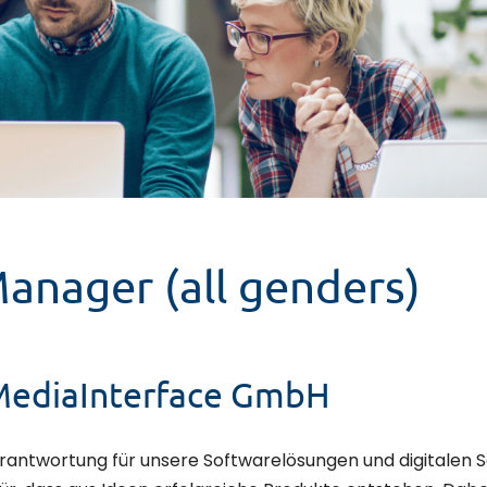
anager (all genders)
MediaInterface GmbH
ntwortung für unsere Softwarelösungen und digitalen Ser