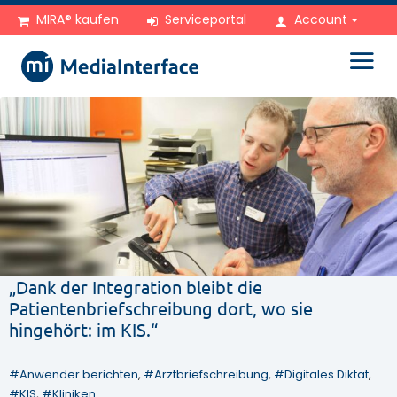
Zum
zum Hauptinhalt springen
MIRA® kaufen
Serviceportal
Account
Inhalt
springen
„Dank der Integration bleibt die
Patientenbriefschreibung dort, wo sie
hingehört: im KIS.“
Anwender berichten
, 
Arztbriefschreibung
, 
Digitales Diktat
, 
KIS
, 
Kliniken