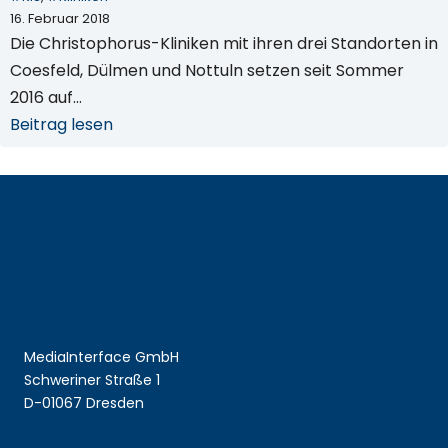
16. Februar 2018
Die Christophorus-Kliniken mit ihren drei Standorten in
Coesfeld, Dülmen und Nottuln setzen seit Sommer
2016 auf…
:
Beitrag lesen
„Dank
der
Integration
bleibt
die
Patientenbriefschreibung
dort,
wo
MediaInterface GmbH
sie
Schweriner Straße 1
hingehört:
D-01067 Dresden
im
KIS.“