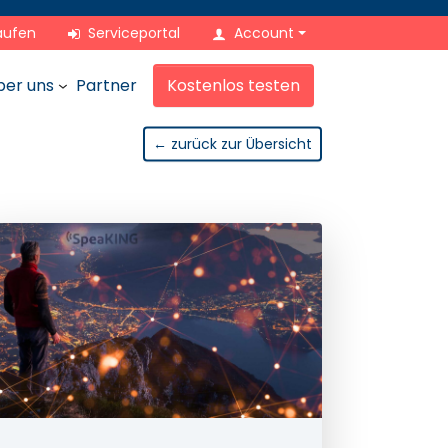
aufen
Serviceportal
Account
ber uns
Partner
Kostenlos testen
← zurück zur Übersicht
iken
Digitale Diktiergeräte für
Ihre Spracherkennung
Professionelle Mikrofone