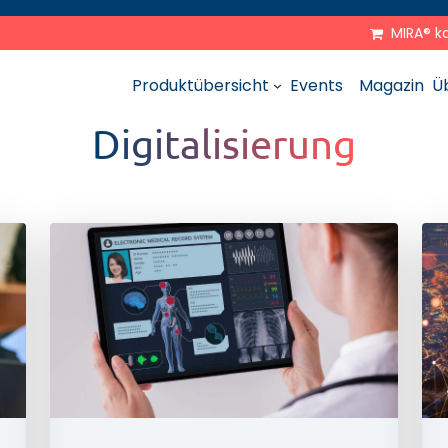
MIRA® k
Produktübersicht
Events
Magazin
Ü
Digitalisierung
Für Kliniken
Für Klin
Für die ambulante
Versorgung
Für Ämter und Behörden